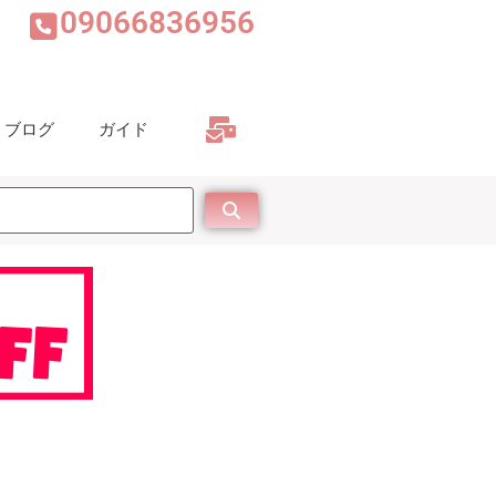
09066836956
ブログ
ガイド