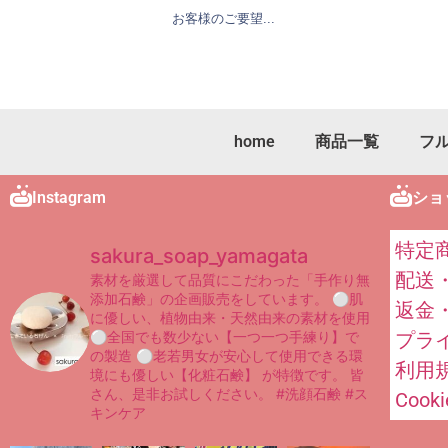
お客様のご要望...
home
商品一覧
フ
Instagram
ショ
特定
sakura_soap_yamagata
配送
素材を厳選して品質にこだわった「手作り無
添加石鹸」の企画販売をしています。
⚪︎肌
返金
に優しい、植物由来・天然由来の素材を使用
⚪︎全国でも数少ない【一つ一つ手練り】で
プラ
の製造
⚪︎老若男女が安心して使用できる環
利用
境にも優しい【化粧石鹸】
が特徴です。
皆
さん、是非お試しください。
#洗顔石鹸 #ス
Coo
キンケア