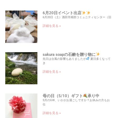
6月20日イベント出店
6月20日（土）酒田市南部コミュニティセンター（旧
詳細を見る »
sakura soapの石鹸を贈り物に
先日は台風の影響もありましたが
夏日多くなって
き
詳細を見る »
母の日（5/10）ギフト
承り中
5月のGW、いかがお過ごしですか？お休みの方もお
仕
詳細を見る »