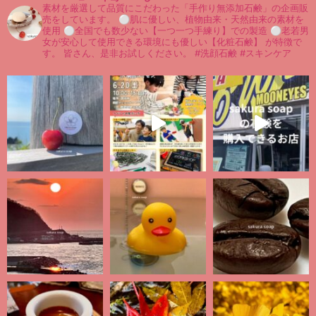
素材を厳選して品質にこだわった「手作り無添加石鹸」の企画販
売をしています。
⚪︎肌に優しい、植物由来・天然由来の素材を
使用
⚪︎全国でも数少ない【一つ一つ手練り】での製造
⚪︎老若男
女が安心して使用できる環境にも優しい【化粧石鹸】
が特徴で
す。
皆さん、是非お試しください。
#洗顔石鹸 #スキンケア