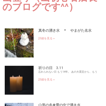
のブログです^^）
真冬の湧き水 ＊ やまがた名水
詳細を見る »
祈りの日 3.11
忘れられない日 もう14年。 あの大震災から、もう
詳細を見る »
山形の冬❅雪の中で湧き水