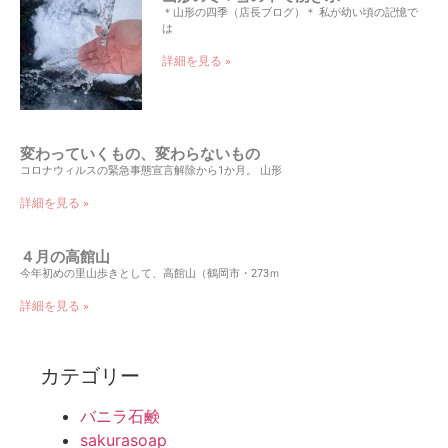
＊山形の四季（店長ブログ）＊ 私が幼い頃の記憶で
は
詳細を見る »
変わっていくもの、変わらないもの
コロナウィルスの緊急事態宣言解除から1か月。 山形
詳細を見る »
４月の高館山
今年初めの里山歩きとして、高館山（鶴岡市・273ｍ
詳細を見る »
カテゴリー
バニラ石鹸
sakurasoap