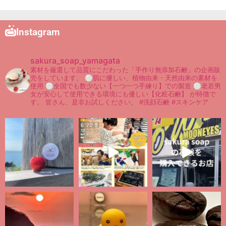
Instagram
sakura_soap_yamagata
素材を厳選して品質にこだわった「手作り無添加石鹸」の企画販
売をしています。
⚪︎肌に優しい、植物由来・天然由来の素材を
使用
⚪︎全国でも数少ない【一つ一つ手練り】での製造
⚪︎老若男
女が安心して使用できる環境にも優しい【化粧石鹸】
が特徴で
す。
皆さん、是非お試しください。
#洗顔石鹸 #スキンケア