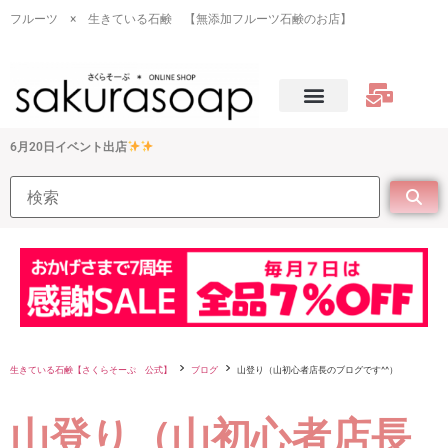
フルーツ × 生きている石鹸 【無添加フルーツ石鹸のお店】
6月20日イベント出店
生きている石鹸【さくらそーぷ 公式】
ブログ
山登り（山初心者店長のブログです^^）
山登り（山初心者店長