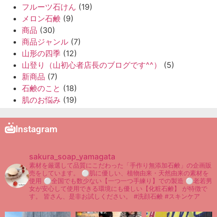
フルーツ石けん
(19)
メロン石鹸
(9)
商品
(30)
商品ジャンル
(7)
山形の四季
(12)
山登り（山初心者店長のブログです^^）
(5)
新商品
(7)
石鹸のこと
(18)
肌のお悩み
(19)
Instagram
sakura_soap_yamagata
素材を厳選して品質にこだわった「手作り無添加石鹸」の企画販
売をしています。
⚪︎肌に優しい、植物由来・天然由来の素材を
使用
⚪︎全国でも数少ない【一つ一つ手練り】での製造
⚪︎老若男
女が安心して使用できる環境にも優しい【化粧石鹸】
が特徴で
す。
皆さん、是非お試しください。
#洗顔石鹸 #スキンケア