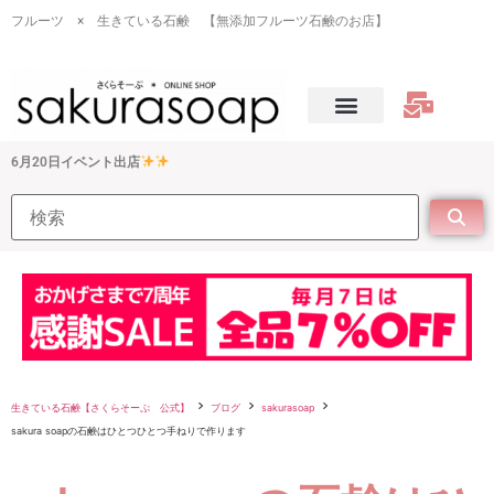
フルーツ × 生きている石鹸 【無添加フルーツ石鹸のお店】
6月20日イベント出店
生きている石鹸【さくらそーぷ 公式】
ブログ
sakurasoap
sakura soapの石鹸はひとつひとつ手ねりで作ります