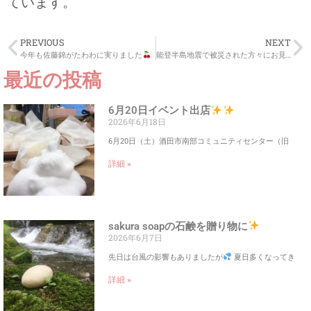
ています。
PREVIOUS
NEXT
今年も佐藤錦がたわわに実りました
能登半島地震で被災された方々にお見舞い申し上げます
最近の投稿
6月20日イベント出店
2026年6月18日
6月20日（土）酒田市南部コミュニティセンター（旧
詳細 »
sakura soapの石鹸を贈り物に
2026年6月7日
先日は台風の影響もありましたが
夏日多くなってき
詳細 »