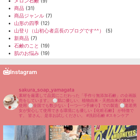
メロン石鹸
(9)
商品
(31)
商品ジャンル
(7)
山形の四季
(12)
山登り（山初心者店長のブログです^^）
(5)
新商品
(7)
石鹸のこと
(19)
肌のお悩み
(19)
Instagram
sakura_soap_yamagata
素材を厳選して品質にこだわった「手作り無添加石鹸」の企画販
売をしています。
⚪︎肌に優しい、植物由来・天然由来の素材を
使用
⚪︎全国でも数少ない【一つ一つ手練り】での製造
⚪︎老若男
女が安心して使用できる環境にも優しい【化粧石鹸】
が特徴で
す。
皆さん、是非お試しください。
#洗顔石鹸 #スキンケア