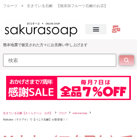
フルーツ × 生きている石鹸 【無添加フルーツ石鹸のお店】
熊本地震で被災された方々にお見舞い申し上げます
生きている石鹸【さくらそーぷ 公式】
ブログ
sakurasoap
Makake（マクアケ）で【バニラ石鹸】が新登場！！